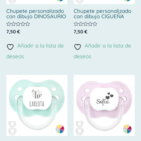
Chupete personalizado
Chupete personalizado
con dibujo DINOSAURIO
con dibujo CIGUEÑA
Valorado
Valorado
7,50
€
7,50
€
con
con
0
0
de
de
Añadir a la lista de
Añadir a la lista de
5
5
deseos
deseos