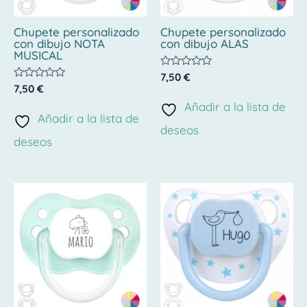
Chupete personalizado
Chupete personalizado
con dibujo NOTA
con dibujo ALAS
MUSICAL
Valorado
7,50
€
con
Valorado
7,50
€
0
con
de
Añadir a la lista de
0
5
de
Añadir a la lista de
5
deseos
deseos