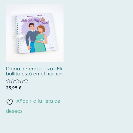
Diario de embarazo «Mi
bollito está en el horno».
Valorado
23,95
€
con
0
de
Añadir a la lista de
5
deseos