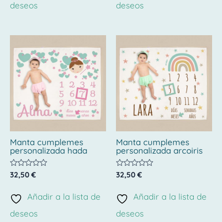
deseos
deseos
Manta cumplemes
Manta cumplemes
personalizada hada
personalizada arcoiris
Valorado
Valorado
32,50
€
32,50
€
con
con
0
0
de
de
Añadir a la lista de
Añadir a la lista de
5
5
deseos
deseos