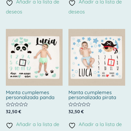
de
de
Añadir a la lista de
Añadir a la lista de
5
5
deseos
deseos
Manta cumplemes
Manta cumplemes
personalizada panda
personalizada pirata
Valorado
Valorado
32,50
€
32,50
€
con
con
0
0
de
de
Añadir a la lista de
Añadir a la lista de
5
5