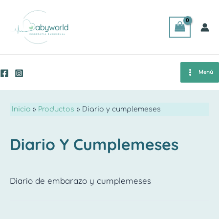
Ordenado
Ir
por
popularidad
al
contenido
Main
Menú
Men
Inicio
Productos
Diario y cumplemeses
Diario Y Cumplemeses
Diario de embarazo y cumplemeses