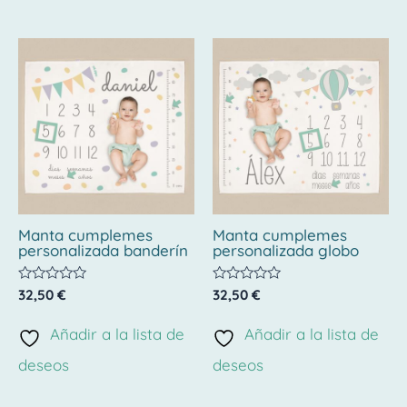
Manta cumplemes
Manta cumplemes
personalizada banderín
personalizada globo
Valorado
Valorado
32,50
€
32,50
€
con
con
0
0
de
de
Añadir a la lista de
Añadir a la lista de
5
5
deseos
deseos