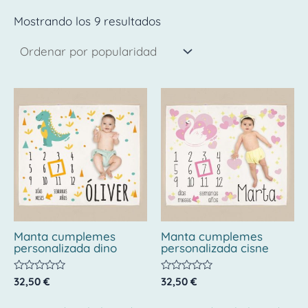
Mostrando los 9 resultados
Manta cumplemes
Manta cumplemes
personalizada dino
personalizada cisne
Valorado
Valorado
32,50
€
32,50
€
con
con
0
0