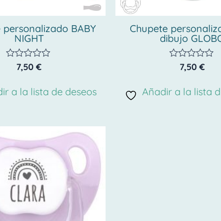
 personalizado BABY
Chupete personaliz
NIGHT
dibujo GLOB
7,50
€
7,50
€
Valorado
Valorado
con
con
0
0
ir a la lista de deseos
Añadir a la lista 
de
de
5
5