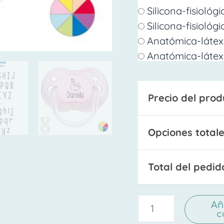
Silicona-fisiológ
Silicona-fisiológ
Anatómica-látex
Anatómica-látex
Precio del prod
Opciones totale
Total del pedid
Añ
c