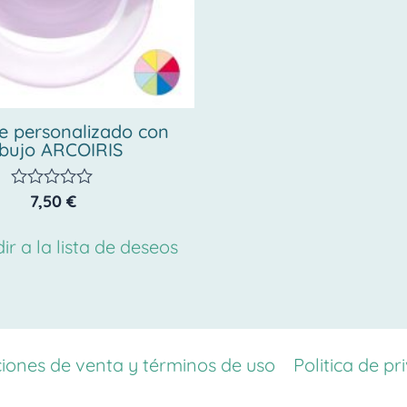
e personalizado con
ibujo ARCOIRIS
7,50
€
Valorado
con
0
ir a la lista de deseos
de
5
iones de venta y términos de uso
Politica de pr