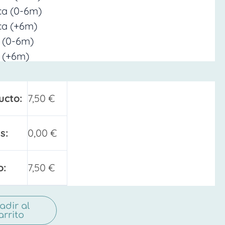
ica (0-6m)
ica (+6m)
 (0-6m)
 (+6m)
ucto:
7,50
€
s:
0,00
€
o:
7,50
€
adir al
arrito