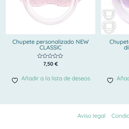
Chupete personalizado NEW
Chupet
CLASSIC
d
7,50
€
Valorado
con
0
Añadir a la lista de deseos
Añad
de
5
Aviso legal
Condic