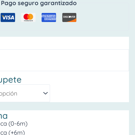
Pago seguro garantizado
upete
na
ica (0-6m)
ica (+6m)