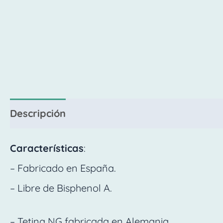
Descripción
Valoraciones (0)
Características
:
– Fabricado en España.
– Libre de Bisphenol A.
– Tetina NG fabricada en Alemania.