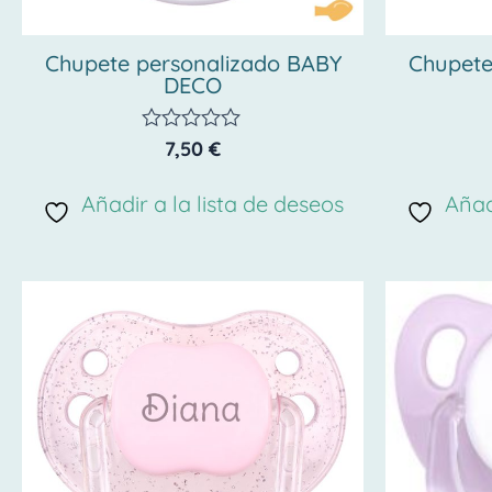
Chupete personalizado BABY
Chupete
DECO
7,50
€
Valorado
con
0
Añadir a la lista de deseos
Añad
de
5