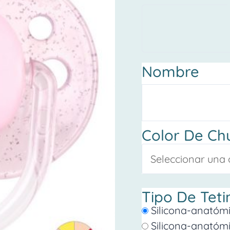
dibujo
CISNE
cantidad
Nombre
Color De Ch
Tipo De Teti
Silicona-anatóm
Silicona-anatóm