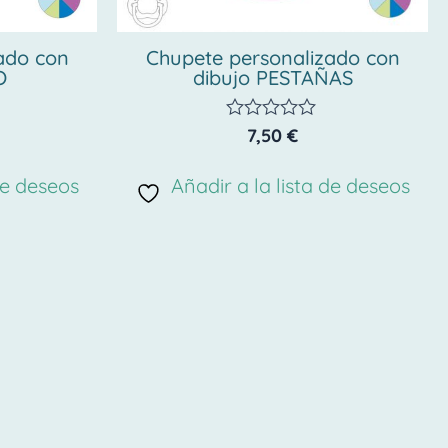
ado con
Chupete personalizado con
O
dibujo PESTAÑAS
7,50
€
Valorado
con
0
de deseos
Añadir a la lista de deseos
de
5