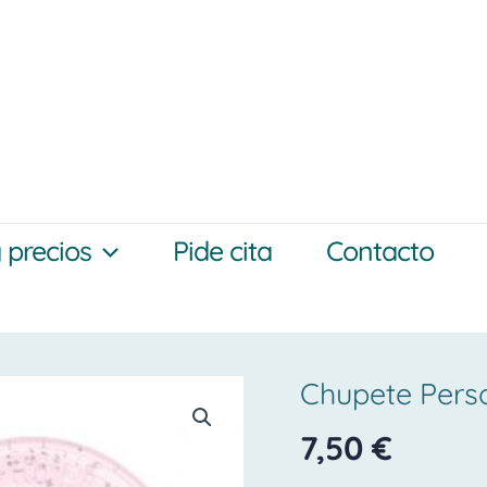
y precios
Pide cita
Contacto
Chupete Pers
Chupete
personalizado
7,50
€
con