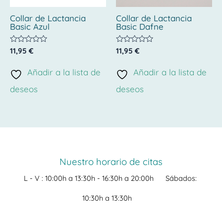
Collar de Lactancia
Collar de Lactancia
Basic Azul
Basic Dafne
Valorado
Valorado
11,95
€
11,95
€
con
con
0
0
de
de
Añadir a la lista de
Añadir a la lista de
5
5
deseos
deseos
Nuestro horario de citas
L - V :
10:00h a 13:30h -
16:30h a 20:00h
Sábados:
10:30h a 13:30h