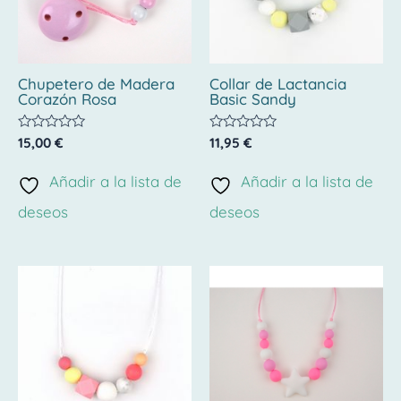
Chupetero de Madera
Collar de Lactancia
Corazón Rosa
Basic Sandy
Valorado
Valorado
15,00
€
11,95
€
con
con
0
0
de
de
Añadir a la lista de
Añadir a la lista de
5
5
deseos
deseos