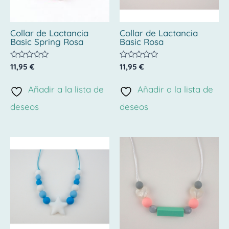
Collar de Lactancia
Collar de Lactancia
Basic Spring Rosa
Basic Rosa
Valorado
Valorado
11,95
€
11,95
€
con
con
0
0
de
de
Añadir a la lista de
Añadir a la lista de
5
5
deseos
deseos