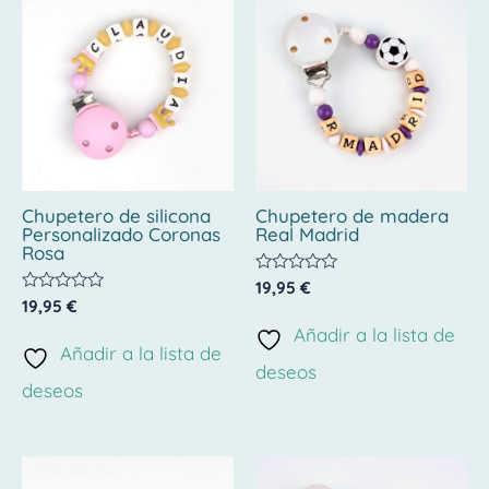
Chupetero de silicona
Chupetero de madera
Personalizado Coronas
Real Madrid
Rosa
Valorado
19,95
€
con
Valorado
19,95
€
0
con
de
Añadir a la lista de
0
5
de
Añadir a la lista de
5
deseos
deseos