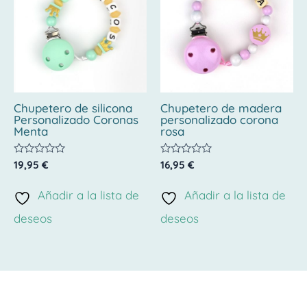
Chupetero de silicona
Chupetero de madera
Personalizado Coronas
personalizado corona
Menta
rosa
Valorado
Valorado
19,95
€
16,95
€
con
con
0
0
de
de
Añadir a la lista de
Añadir a la lista de
5
5
deseos
deseos