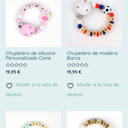
Chupetero de silicona
Chupetero de madera
Personalizado Cisne
Barca
Valorado
Valorado
19,95
€
19,95
€
con
con
0
0
de
de
Añadir a la lista de
Añadir a la lista de
5
5
deseos
deseos