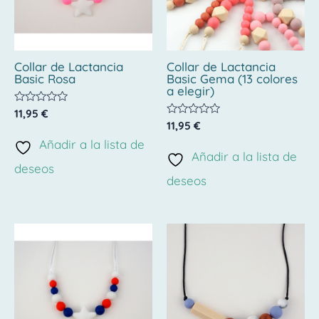
Collar de Lactancia
Collar de Lactancia
Basic Rosa
Basic Gema (13 colores
a elegir)
Valorado
11,95
€
con
Valorado
11,95
€
0
con
de
Añadir a la lista de
0
5
de
Añadir a la lista de
5
deseos
deseos