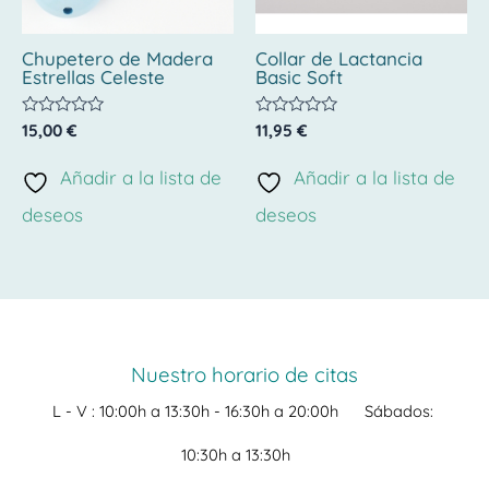
Chupetero de Madera
Collar de Lactancia
Estrellas Celeste
Basic Soft
Valorado
Valorado
15,00
€
11,95
€
con
con
0
0
de
de
Añadir a la lista de
Añadir a la lista de
5
5
deseos
deseos
Nuestro horario de citas
L - V :
10:00h a 13:30h -
16:30h a 20:00h
Sábados:
10:30h a 13:30h