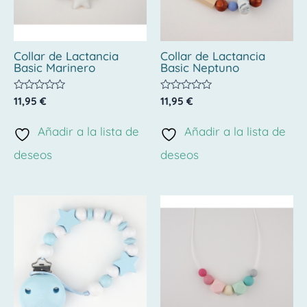
Collar de Lactancia
Collar de Lactancia
Basic Marinero
Basic Neptuno
Valorado
Valorado
11,95
€
11,95
€
con
con
0
0
de
de
Añadir a la lista de
Añadir a la lista de
5
5
deseos
deseos