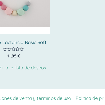
e Lactancia Basic Soft
11,95
€
Valorado
con
0
ir a la lista de deseos
de
5
iones de venta y términos de uso
Politica de pr