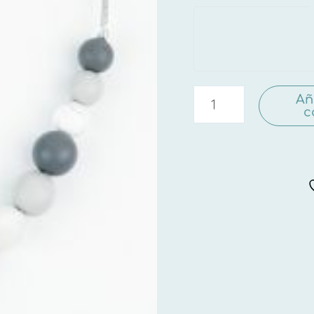
Basic
Estrella
Gris
Añ
cantidad
c