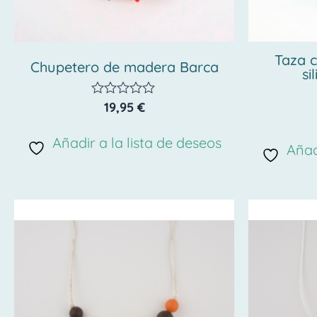
Taza c
Chupetero de madera Barca
si
19,95
€
Valorado
con
0
Añadir a la lista de deseos
de
Añad
5