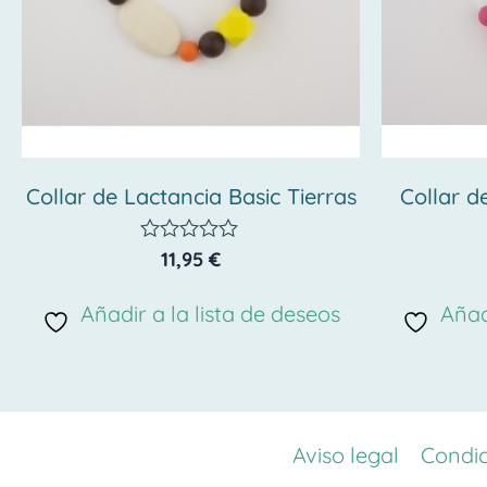
Collar de Lactancia Basic Tierras
Collar d
11,95
€
Valorado
con
0
Añadir a la lista de deseos
Añad
de
5
Aviso legal
Condic