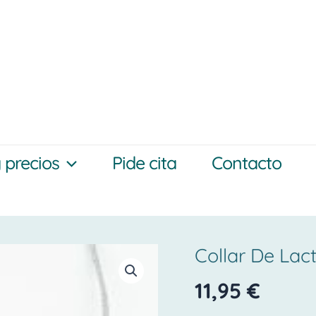
y precios
Pide cita
Contacto
Collar De Lact
Collar
de
11,95
€
Lactancia