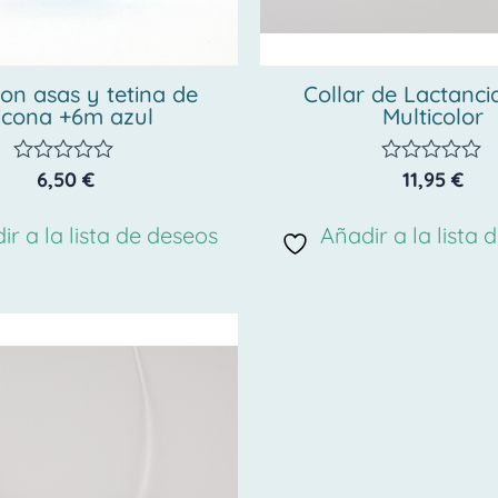
on asas y tetina de
Collar de Lactanci
licona +6m azul
Multicolor
6,50
€
11,95
€
Valorado
Valorado
con
con
0
0
ir a la lista de deseos
Añadir a la lista 
de
de
5
5