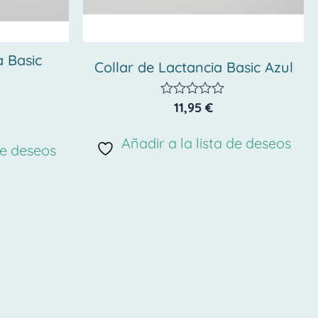
a Basic
Collar de Lactancia Basic Azul
11,95
€
Valorado
con
0
Añadir a la lista de deseos
de
de deseos
5