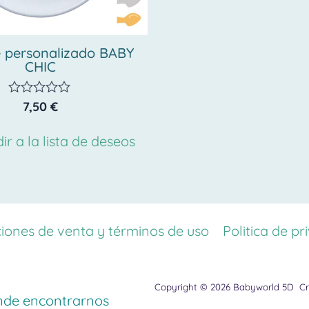
 personalizado BABY
CHIC
7,50
€
Valorado
con
0
ir a la lista de deseos
de
5
iones de venta y términos de uso
Politica de pr
Copyright © 2026 Babyworld 5D
Cr
de encontrarnos