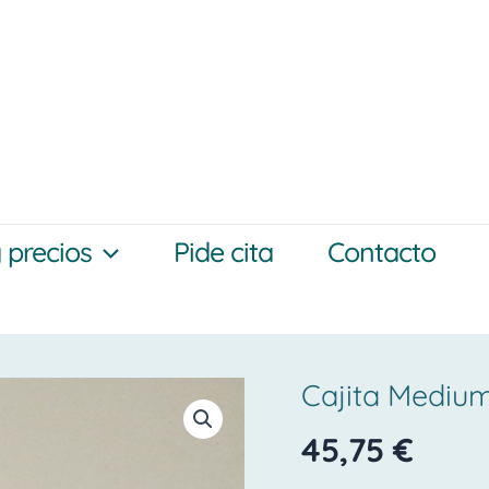
y precios
Pide cita
Contacto
Cajita Medium
Cajita
Medium
45,75
€
Personalizada