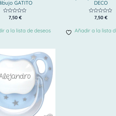
dibujo GATITO
DECO
7,50
€
7,50
€
Valorado
Valorado
con
con
0
0
ir a la lista de deseos
Añadir a la lista 
de
de
5
5