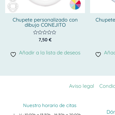
Chupete personalizado con
Chupete
dibujo CONEJITO
7,50
€
Valorado
con
0
Añadir a la lista de deseos
Añad
de
5
Aviso legal
Condic
Nuestro horario de citas
Dón
L - V :
10:00h a 13:30h -
16:30h a 20:00h