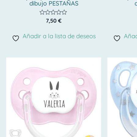
dibujo PESTAÑAS
7,50
€
Valorado
con
0
Añadir a la lista de deseos
Añad
de
5