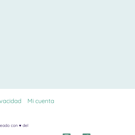
ivacidad
Mi cuenta
eado con ♥ del