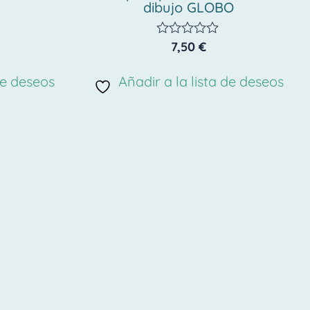
dibujo GLOBO
7,50
€
Valorado
con
0
de deseos
Añadir a la lista de deseos
de
5