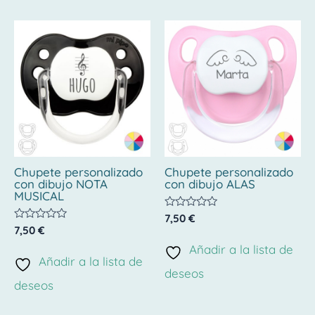
Chupete personalizado
Chupete personalizado
con dibujo NOTA
con dibujo ALAS
MUSICAL
Valorado
7,50
€
con
Valorado
7,50
€
0
con
de
Añadir a la lista de
0
5
de
Añadir a la lista de
5
deseos
deseos