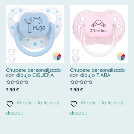
Chupete personalizado
Chupete personalizado
con dibujo CIGUEÑA
con dibujo TIARA
Valorado
Valorado
7,50
€
7,50
€
con
con
0
0
de
de
Añadir a la lista de
Añadir a la lista de
5
5
deseos
deseos