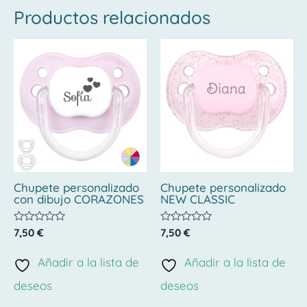
Productos relacionados
Chupete personalizado
Chupete personalizado
con dibujo CORAZONES
NEW CLASSIC
Valorado
Valorado
7,50
€
7,50
€
con
con
0
0
de
de
Añadir a la lista de
Añadir a la lista de
5
5
deseos
deseos