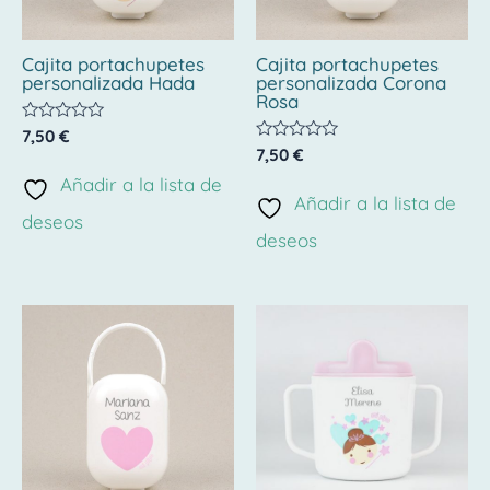
Cajita portachupetes
Cajita portachupetes
personalizada Hada
personalizada Corona
Rosa
Valorado
7,50
€
con
Valorado
7,50
€
0
con
de
Añadir a la lista de
0
5
de
Añadir a la lista de
5
deseos
deseos