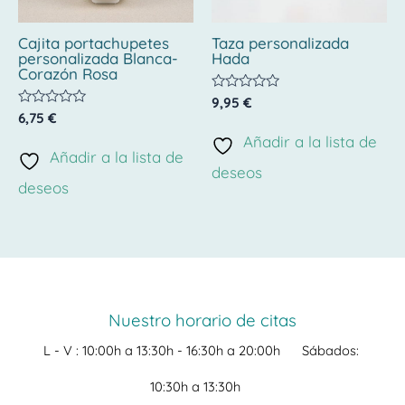
Cajita portachupetes
Taza personalizada
personalizada Blanca-
Hada
Corazón Rosa
Valorado
9,95
€
con
Valorado
6,75
€
0
con
de
Añadir a la lista de
0
5
de
Añadir a la lista de
5
deseos
deseos
Nuestro horario de citas
L - V :
10:00h a 13:30h -
16:30h a 20:00h
Sábados:
10:30h a 13:30h