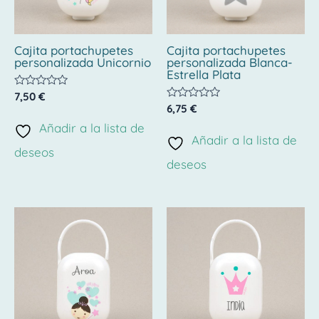
Cajita portachupetes
Cajita portachupetes
personalizada Unicornio
personalizada Blanca-
Estrella Plata
Valorado
7,50
€
con
Valorado
6,75
€
0
con
de
Añadir a la lista de
0
5
de
Añadir a la lista de
5
deseos
deseos