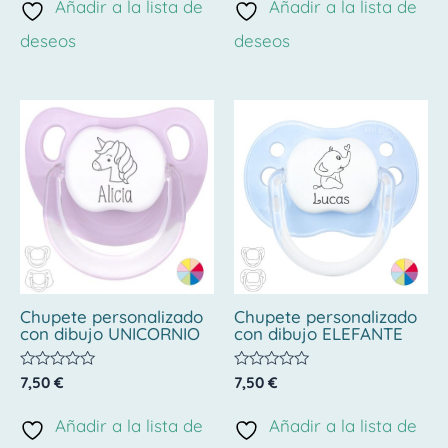
de
de
Añadir a la lista de
Añadir a la lista de
5
5
deseos
deseos
Chupete personalizado
Chupete personalizado
con dibujo UNICORNIO
con dibujo ELEFANTE
Valorado
Valorado
7,50
€
7,50
€
con
con
0
0
de
de
Añadir a la lista de
Añadir a la lista de
5
5