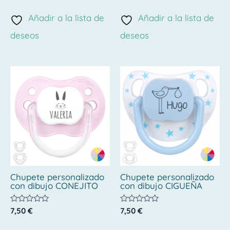
con
con
0
0
de
de
Añadir a la lista de
Añadir a la lista de
5
5
deseos
deseos
Chupete personalizado
Chupete personalizado
con dibujo CONEJITO
con dibujo CIGUEÑA
Valorado
Valorado
7,50
€
7,50
€
con
con
0
0