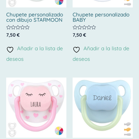
Chupete personalizado
Chupete personalizado
con dibujo STARMOON
BABY
Valorado
Valorado
7,50
€
7,50
€
con
con
0
0
de
de
Añadir a la lista de
Añadir a la lista de
5
5
deseos
deseos