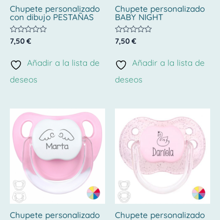
Chupete personalizado
Chupete personalizado
con dibujo PESTAÑAS
BABY NIGHT
Valorado
Valorado
7,50
€
7,50
€
con
con
0
0
de
de
Añadir a la lista de
Añadir a la lista de
5
5
deseos
deseos
Chupete personalizado
Chupete personalizado