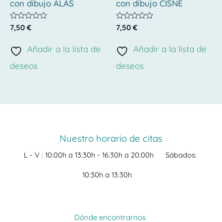
con dibujo ALAS
con dibujo CISNE
Valorado
Valorado
7,50
€
7,50
€
con
con
0
0
de
de
Añadir a la lista de
Añadir a la lista de
5
5
deseos
deseos
Nuestro horario de citas
L - V :
10:00h a 13:30h -
16:30h a 20:00h
Sábados:
10:30h a 13:30h
Dónde encontrarnos