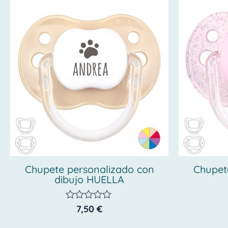
Chupete personalizado con
Chupet
dibujo HUELLA
7,50
€
Valorado
con
0