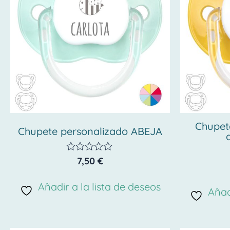
Chupet
Chupete personalizado ABEJA
7,50
€
Valorado
con
0
Añadir a la lista de deseos
de
Añad
5