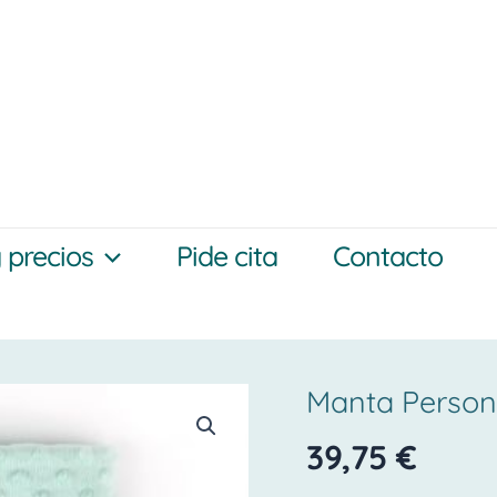
y precios
Pide cita
Contacto
Manta Persona
Manta
personalizada
39,75
€
clasica