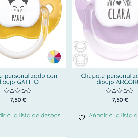
e personalizado con
Chupete personaliz
dibujo GATITO
dibujo ARCOIR
7,50
€
7,50
€
Valorado
Valorado
con
con
0
0
ir a la lista de deseos
Añadir a la lista 
de
de
5
5