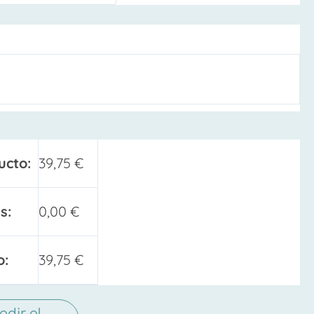
ucto:
39,75
€
s:
0,00
€
o:
39,75
€
adir al