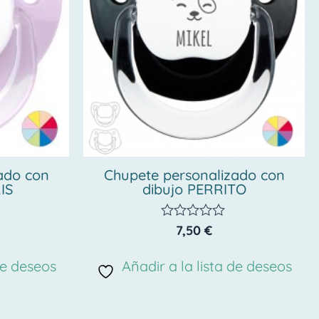
ado con
Chupete personalizado con
IS
dibujo PERRITO
7,50
€
Valorado
con
0
de deseos
Añadir a la lista de deseos
de
5