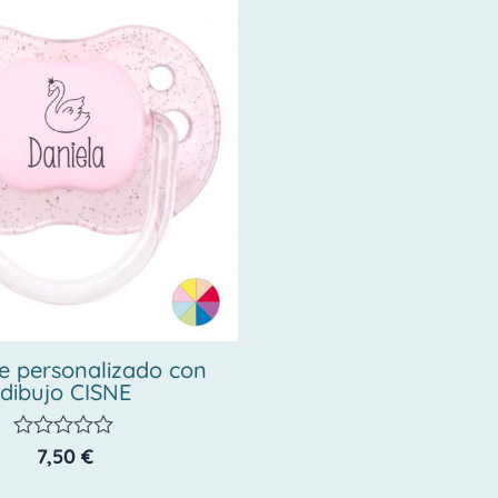
e personalizado con
dibujo CISNE
7,50
€
Valorado
con
0