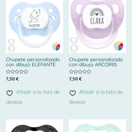
Chupete personalizado
Chupete personalizado
con dibujo ELEFANTE
con dibujo ARCOIRIS
Valorado
Valorado
7,50
€
7,50
€
con
con
0
0
de
de
Añadir a la lista de
Añadir a la lista de
5
5
deseos
deseos