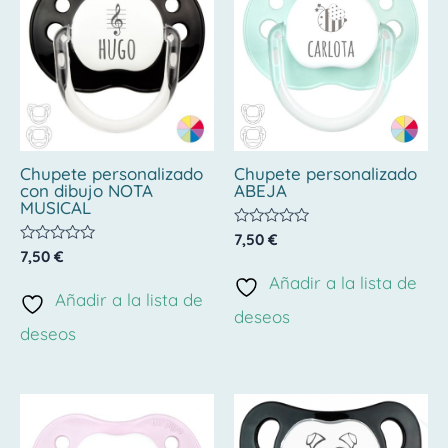
Chupete personalizado
Chupete personalizado
con dibujo NOTA
ABEJA
MUSICAL
Valorado
7,50
€
con
Valorado
7,50
€
0
con
de
Añadir a la lista de
0
5
de
Añadir a la lista de
5
deseos
deseos