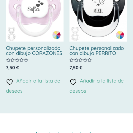
Chupete personalizado
Chupete personalizado
con dibujo CORAZONES
con dibujo PERRITO
Valorado
Valorado
7,50
€
7,50
€
con
con
0
0
de
de
Añadir a la lista de
Añadir a la lista de
5
5
deseos
deseos