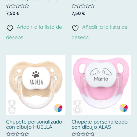
Valorado
Valorado
7,50
€
7,50
€
con
con
0
0
de
de
Añadir a la lista de
Añadir a la lista de
5
5
deseos
deseos
Chupete personalizado
Chupete personalizado
con dibujo HUELLA
con dibujo ALAS