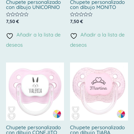
Chupete personalizado
Chupete personalizado
con dibujo UNICORNIO
con dibujo MONITO
Valorado
Valorado
7,50
€
7,50
€
con
con
0
0
de
de
Añadir a la lista de
Añadir a la lista de
5
5
deseos
deseos
Chupete personalizado
Chupete personalizado
con dibujo CONEJITO
con dibujo TIARA