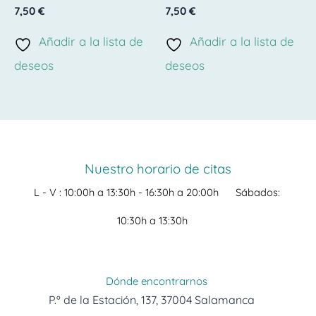
Valorado
Valorado
7,50
€
7,50
€
con
con
0
0
de
de
Añadir a la lista de
Añadir a la lista de
5
5
deseos
deseos
Nuestro horario de citas
L - V :
10:00h a 13:30h -
16:30h a 20:00h
Sábados:
10:30h a 13:30h
Dónde encontrarnos
P.º de la Estación, 137, 37004 Salamanca