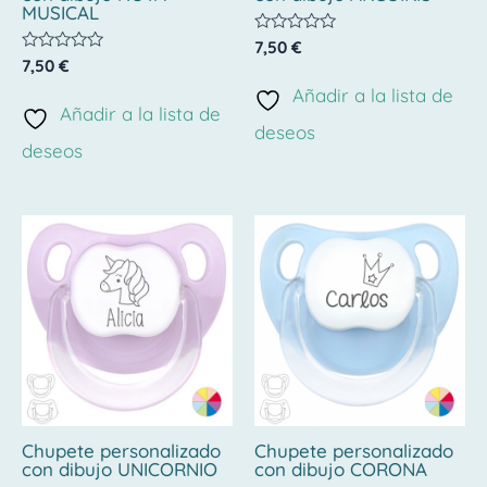
MUSICAL
Valorado
7,50
€
con
Valorado
7,50
€
0
con
de
Añadir a la lista de
0
5
de
Añadir a la lista de
5
deseos
deseos
Chupete personalizado
Chupete personalizado
con dibujo UNICORNIO
con dibujo CORONA