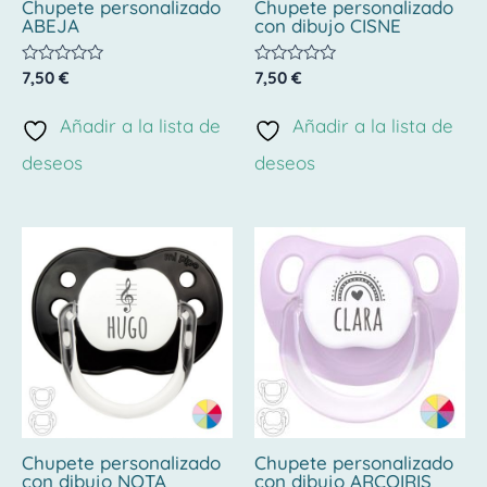
Chupete personalizado
Chupete personalizado
ABEJA
con dibujo CISNE
Valorado
Valorado
7,50
€
7,50
€
con
con
0
0
de
de
Añadir a la lista de
Añadir a la lista de
5
5
deseos
deseos
Chupete personalizado
Chupete personalizado
con dibujo NOTA
con dibujo ARCOIRIS