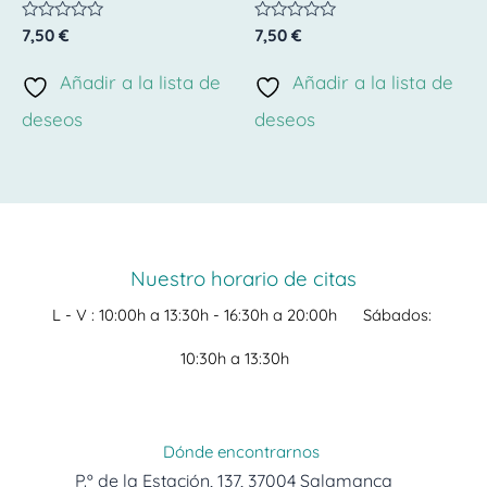
Valorado
Valorado
7,50
€
7,50
€
con
con
0
0
de
de
Añadir a la lista de
Añadir a la lista de
5
5
deseos
deseos
Nuestro horario de citas
L - V :
10:00h a 13:30h -
16:30h a 20:00h
Sábados:
10:30h a 13:30h
Dónde encontrarnos
P.º de la Estación, 137, 37004 Salamanca