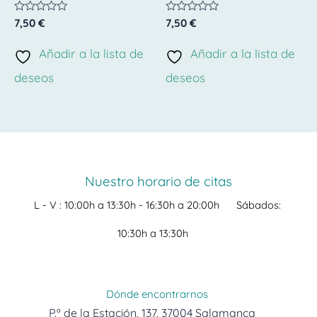
Valorado
Valorado
7,50
€
7,50
€
con
con
0
0
de
de
Añadir a la lista de
Añadir a la lista de
5
5
deseos
deseos
Nuestro horario de citas
L - V :
10:00h a 13:30h -
16:30h a 20:00h
Sábados:
10:30h a 13:30h
Dónde encontrarnos
P.º de la Estación, 137, 37004 Salamanca