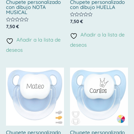
Chupete personalizado
Chupete personalizado
con dibujo NOTA
con dibujo HUELLA
MUSICAL
Valorado
7,50
€
con
Valorado
7,50
€
0
con
de
Añadir a la lista de
0
5
de
Añadir a la lista de
5
deseos
deseos
Chupete personalizado
Chupete personalizado