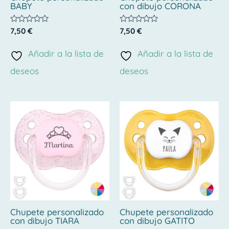
BABY
con dibujo CORONA
Valorado
Valorado
7,50
€
7,50
€
con
con
0
0
de
de
Añadir a la lista de
Añadir a la lista de
5
5
deseos
deseos
Chupete personalizado
Chupete personalizado
con dibujo TIARA
con dibujo GATITO