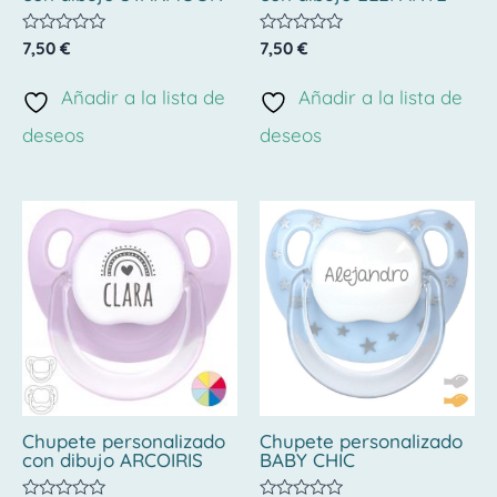
Valorado
Valorado
7,50
€
7,50
€
con
con
0
0
de
de
Añadir a la lista de
Añadir a la lista de
5
5
deseos
deseos
Chupete personalizado
Chupete personalizado
con dibujo ARCOIRIS
BABY CHIC