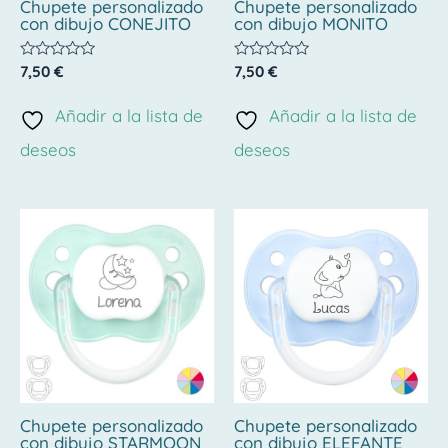
Chupete personalizado
Chupete personalizado
con dibujo CONEJITO
con dibujo MONITO
Valorado
Valorado
7,50
€
7,50
€
con
con
0
0
de
de
Añadir a la lista de
Añadir a la lista de
5
5
deseos
deseos
Chupete personalizado
Chupete personalizado
con dibujo STARMOON
con dibujo ELEFANTE