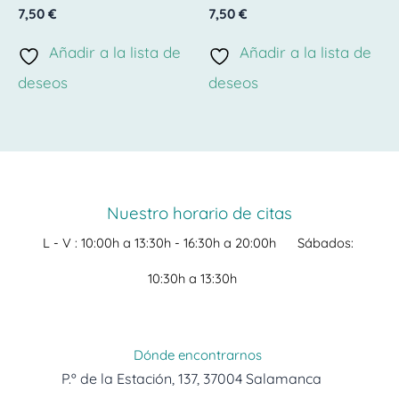
Valorado
Valorado
7,50
€
7,50
€
con
con
0
0
de
de
Añadir a la lista de
Añadir a la lista de
5
5
deseos
deseos
Nuestro horario de citas
L - V :
10:00h a 13:30h -
16:30h a 20:00h
Sábados:
10:30h a 13:30h
Dónde encontrarnos
P.º de la Estación, 137, 37004 Salamanca