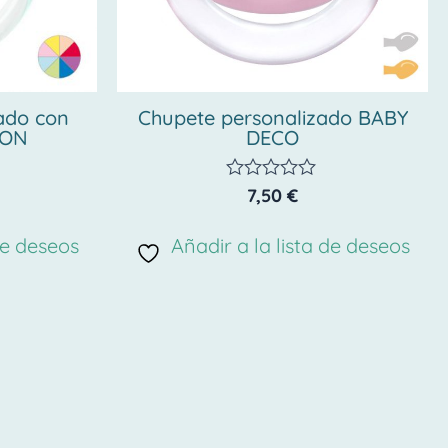
ado con
Chupete personalizado BABY
OON
DECO
7,50
€
Valorado
con
0
de deseos
Añadir a la lista de deseos
de
5