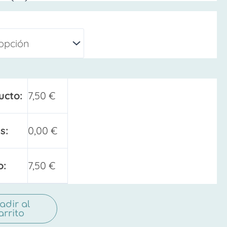
ucto:
7,50
€
s:
0,00
€
o:
7,50
€
adir al
arrito