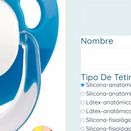
dibujo
BASKET
cantidad
Nombre
Tipo De Teti
Silicona-anatóm
Silicona-anatóm
Látex-anatómic
Látex-anatómic
Silicona-fisiológ
Silicona-fisiológi