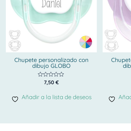
Chupete personalizado con
Chupet
dibujo GLOBO
di
7,50
€
Valorado
con
0
Añadir a la lista de deseos
Añad
de
5