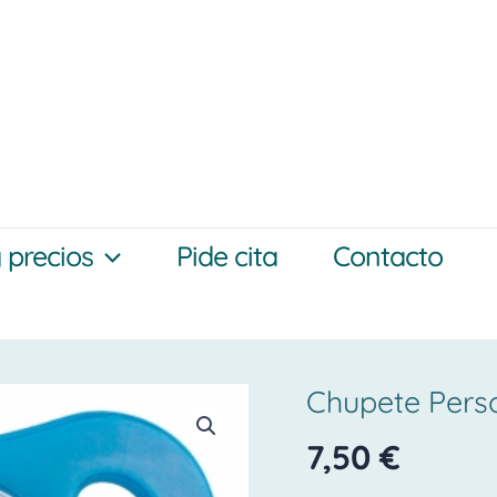
y precios
Pide cita
Contacto
Chupete Pers
Chupete
personalizado
7,50
€
con