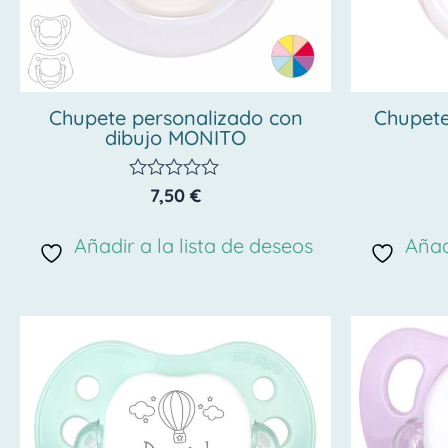
Chupete personalizado con
Chupet
dibujo MONITO
7,50
€
Valorado
con
0
Añadir a la lista de deseos
Añad
de
5