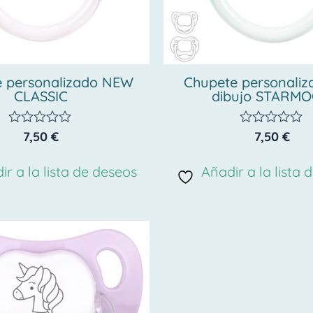
e personalizado NEW
Chupete personaliz
CLASSIC
dibujo STARM
7,50
€
7,50
€
Valorado
Valorado
con
con
0
0
ir a la lista de deseos
Añadir a la lista 
de
de
5
5