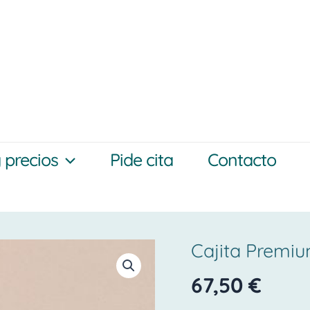
y precios
Pide cita
Contacto
Cajita Premiu
Cajita
Premium
67,50
€
Clásica