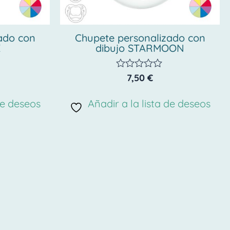
ado con
Chupete personalizado con
E
dibujo STARMOON
7,50
€
Valorado
con
0
de deseos
Añadir a la lista de deseos
de
5