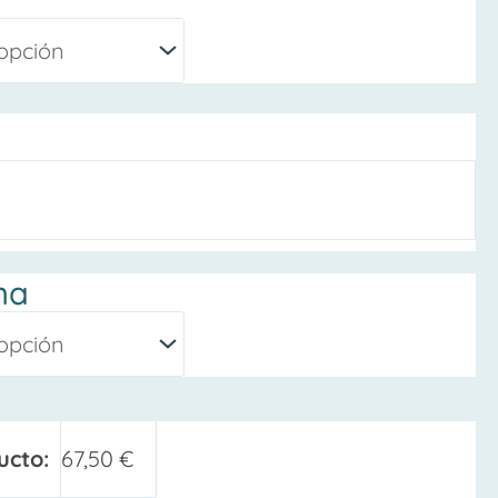
na
ucto:
67,50
€