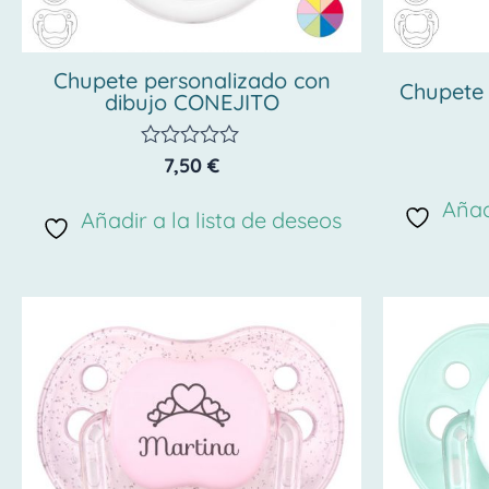
Chupete personalizado con
Chupete
dibujo CONEJITO
7,50
€
Valorado
con
0
Añad
Añadir a la lista de deseos
de
5