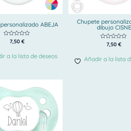
Chupete personaliz
 personalizado ABEJA
dibujo CISN
7,50
€
Valorado
7,50
€
Valorado
con
con
0
0
ir a la lista de deseos
de
Añadir a la lista 
de
5
5