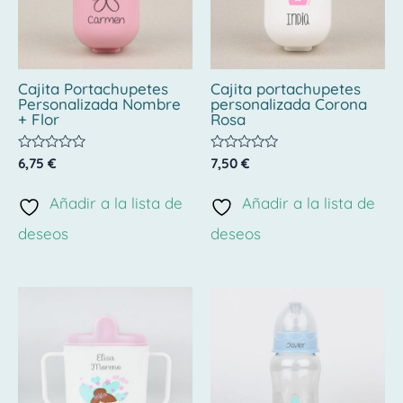
Cajita Portachupetes
Cajita portachupetes
Personalizada Nombre
personalizada Corona
+ Flor
Rosa
Valorado
Valorado
6,75
€
7,50
€
con
con
0
0
de
de
Añadir a la lista de
Añadir a la lista de
5
5
deseos
deseos