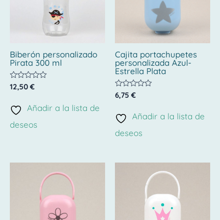
Biberón personalizado
Cajita portachupetes
Pirata 300 ml
personalizada Azul-
Estrella Plata
Valorado
12,50
€
con
Valorado
6,75
€
0
con
de
Añadir a la lista de
0
5
de
Añadir a la lista de
5
deseos
deseos