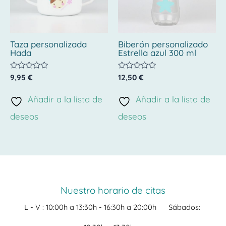
Taza personalizada
Biberón personalizado
Hada
Estrella azul 300 ml
Valorado
Valorado
9,95
€
12,50
€
con
con
0
0
de
de
Añadir a la lista de
Añadir a la lista de
5
5
deseos
deseos
Nuestro horario de citas
L - V :
10:00h a 13:30h -
16:30h a 20:00h
Sábados: