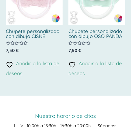
Chupete personalizado
Chupete personalizado
con dibujo CISNE
con dibujo OSO PANDA
Valorado
Valorado
7,50
€
7,50
€
con
con
0
0
de
de
Añadir a la lista de
Añadir a la lista de
5
5
deseos
deseos
Nuestro horario de citas
L - V :
10:00h a 13:30h -
16:30h a 20:00h
Sábados: