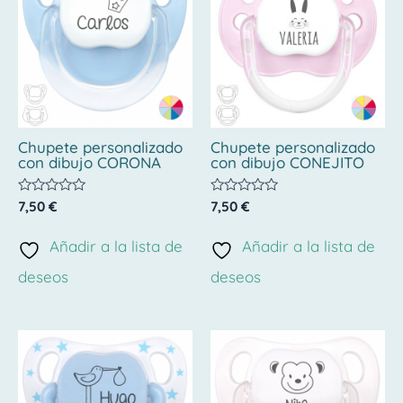
Chupete personalizado
Chupete personalizado
con dibujo CORONA
con dibujo CONEJITO
Valorado
Valorado
7,50
€
7,50
€
con
con
0
0
de
de
Añadir a la lista de
Añadir a la lista de
5
5
deseos
deseos