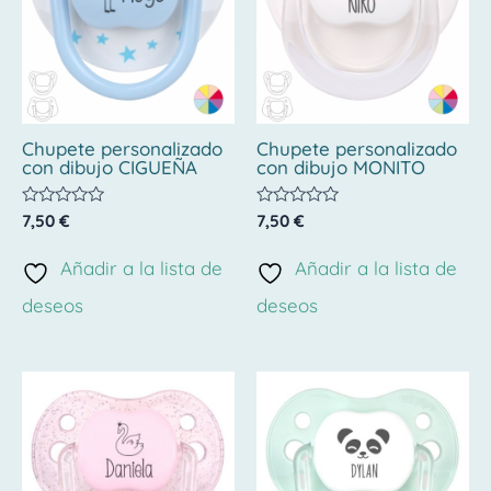
Chupete personalizado
Chupete personalizado
con dibujo CIGUEÑA
con dibujo MONITO
Valorado
Valorado
7,50
€
7,50
€
con
con
0
0
de
de
Añadir a la lista de
Añadir a la lista de
5
5
deseos
deseos