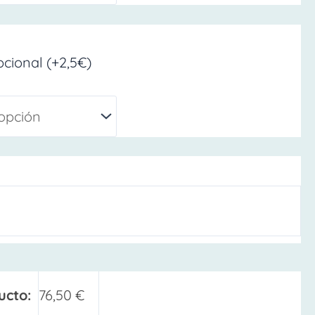
cional (+2,5€)
ucto:
76,50
€