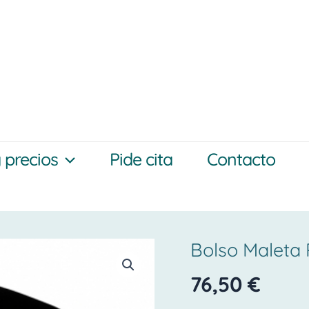
y precios
Pide cita
Contacto
Bolso Maleta 
Bolso
maleta
76,50
€
polipiel