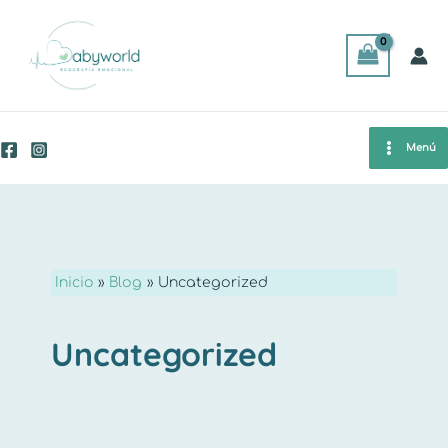
Ir
al
contenido
Main
Menú
Men
Inicio
Blog
Uncategorized
Uncategorized