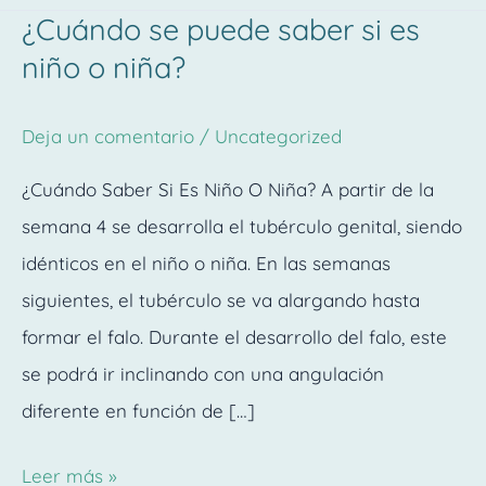
¿Cuándo se puede saber si es
¿Cuándo
niño o niña?
se
puede
Deja un comentario
/
Uncategorized
saber
si
¿Cuándo Saber Si Es Niño O Niña? A partir de la
es
semana 4 se desarrolla el tubérculo genital, siendo
niño
idénticos en el niño o niña. En las semanas
o
siguientes, el tubérculo se va alargando hasta
niña?
formar el falo. Durante el desarrollo del falo, este
se podrá ir inclinando con una angulación
diferente en función de […]
Leer más »